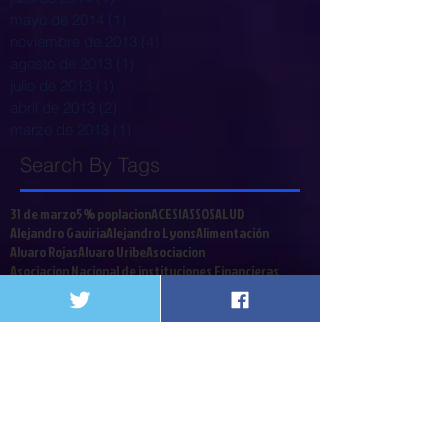
mayo de 2014
(1)
1 entrada
noviembre de 2013
(4)
4 entradas
agosto de 2013
(1)
1 entrada
julio de 2013
(1)
1 entrada
abril de 2013
(2)
2 entradas
marzo de 2013
(1)
1 entrada
Search By Tags
31 de marzo
5% poplacion
ACESI
ASSOSALUD
Alejandro Gaviria
Alejandro Lyons
Alimentación
Alvaro Rojas
Alvaro Uribe
Asociacion
Asociacion Nacional de instituciones Financieras
Asociación pacientes
Barcelona
Bogot{a
Bogotá
CDC
CTC
Cafesalu
Cafesalud
Cajas de Compensacion
Cali
Call Center
Cancerologia
Caos
Capital Salud
Caprecom
CardioInfantil
Carga emocional
Carlos Holmes Trujillo
Cirujanos
Clinicas y Hospitales
Coalicion
Colombia
Colrte
Comités Técnico Científicos
Congreso
Contrabando
Coomeva
Cordoba
Corte Constitucional
Crisis Financiera
Crisis de la salud
Cuba
Cucuta
Cultivador
Debate contribucion
Decreto 2748