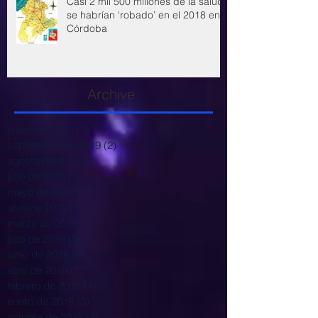
Casi 2 mil 500 millones de la salud
se habrían ‘robado’ en el 2018 en
Córdoba
Archive
enero de 2020
(1)
1 entrada
septiembre de 2019
(2)
2 entradas
agosto de 2019
(9)
9 entradas
julio de 2019
(1)
1 entrada
mayo de 2019
(1)
1 entrada
abril de 2019
(1)
1 entrada
marzo de 2019
(1)
1 entrada
julio de 2018
(3)
3 entradas
junio de 2018
(1)
1 entrada
abril de 2018
(1)
1 entrada
febrero de 2018
(4)
4 entradas
enero de 2018
(3)
3 entradas
octubre de 2017
(2)
2 entradas