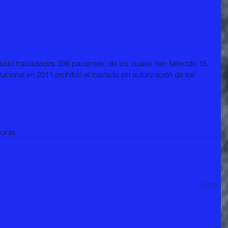
ido trasladados 336 pacientes, de los cuales han fallecido 15. 
ucional en 2011 prohibió el traslado sin autorización de los 
oras