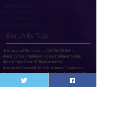
agosto de 2013
(1)
1 entrada
julio de 2013
(1)
1 entrada
abril de 2013
(2)
2 entradas
marzo de 2013
(1)
1 entrada
Search By Tags
31 de marzo
5% poplacion
ACESI
ASSOSALUD
Alejandro Gaviria
Alejandro Lyons
Alimentación
Alvaro Rojas
Alvaro Uribe
Asociacion
Asociacion Nacional de instituciones Financieras
Asociación pacientes
Barcelona
Bogot{a
Bogotá
CDC
CTC
Cafesalu
Cafesalud
Cajas de Compensacion
Cali
Call Center
Cancerologia
Caos
Capital Salud
Caprecom
CardioInfantil
Carga emocional
Carlos Holmes Trujillo
Cirujanos
Clinicas y Hospitales
Coalicion
Colombia
Colrte
Comités Técnico Científicos
Congreso
Contrabando
Coomeva
Cordoba
Corte Constitucional
Crisis Financiera
Crisis de la salud
Cuba
Cucuta
Cultivador
Debate contribucion
Decreto 2748
Decretos
Defensoria del Pueblo
Denis Silva
Derecho a a Salud
Derecho a la Salud
Desinformacion