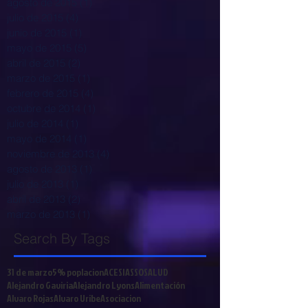
agosto de 2015
(1)
1 entrada
julio de 2015
(4)
4 entradas
junio de 2015
(1)
1 entrada
mayo de 2015
(5)
5 entradas
abril de 2015
(2)
2 entradas
marzo de 2015
(1)
1 entrada
febrero de 2015
(4)
4 entradas
octubre de 2014
(1)
1 entrada
julio de 2014
(1)
1 entrada
mayo de 2014
(1)
1 entrada
noviembre de 2013
(4)
4 entradas
agosto de 2013
(1)
1 entrada
julio de 2013
(1)
1 entrada
abril de 2013
(2)
2 entradas
marzo de 2013
(1)
1 entrada
Search By Tags
31 de marzo
5% poplacion
ACESI
ASSOSALUD
Alejandro Gaviria
Alejandro Lyons
Alimentación
Alvaro Rojas
Alvaro Uribe
Asociacion