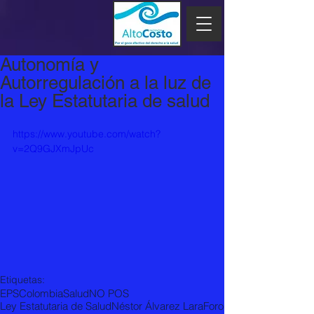
Autonomía y
Autorregulación a la luz de
la Ley Estatutaria de salud
https://www.youtube.com/watch?
v=2Q9GJXmJpUc
Etiquetas:
EPS
Colombia
Salud
NO POS
Ley Estatutaria de Salud
Néstor Álvarez Lara
Foro