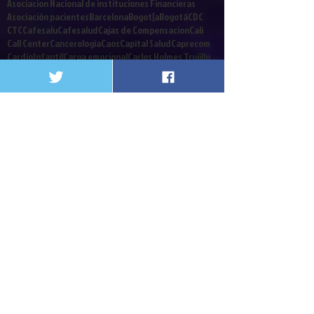
Asociacion Nacional de instituciones Financieras
Asociación pacientes
Barcelona
Bogot{a
Bogotá
CDC
CTC
Cafesalu
Cafesalud
Cajas de Compensacion
Cali
Call Center
Cancerologia
Caos
Capital Salud
Caprecom
CardioInfantil
Carga emocional
Carlos Holmes Trujillo
Cirujanos
Clinicas y Hospitales
Coalicion
Colombia
Colrte
Comités Técnico Científicos
Congreso
Contrabando
Coomeva
Cordoba
Corte Constitucional
Crisis Financiera
Crisis de la salud
Cuba
Cucuta
Cultivador
Debate contribucion
Decreto 2748
Decretos
Defensoria del Pueblo
Denis Silva
Derecho a a Salud
Derecho a la Salud
Desinformacion
Dia Mundialdel agua
Diego Palacio
Discapacitados
EPS
Edwin Besaile
Ekai
Elmer Huerta
Emergencia social
Enfermos Renales
Epilepsia
Eps. Iss
FDA
Fonpres
Foro
Fosyga
Gloria Estela Diaz
Gobierno Nacional
Gobierno de Colombia
Guillermoalfonso jaramillo
Gustavo Campillo
HUV
Hospitales
Follow Us