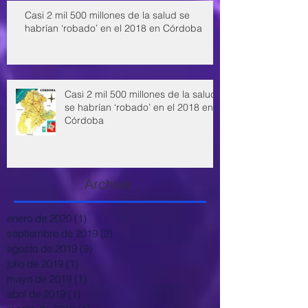
Casi 2 mil 500 millones de la salud se
habrían ‘robado’ en el 2018 en Córdoba
Casi 2 mil 500 millones de la salud
se habrían ‘robado’ en el 2018 en
Córdoba
Archive
enero de 2020
(1)
1 entrada
septiembre de 2019
(2)
2 entradas
agosto de 2019
(9)
9 entradas
julio de 2019
(1)
1 entrada
mayo de 2019
(1)
1 entrada
abril de 2019
(1)
1 entrada