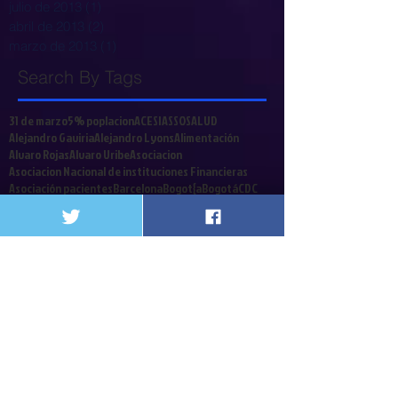
julio de 2013
(1)
1 entrada
abril de 2013
(2)
2 entradas
marzo de 2013
(1)
1 entrada
Search By Tags
31 de marzo
5% poplacion
ACESI
ASSOSALUD
Alejandro Gaviria
Alejandro Lyons
Alimentación
Alvaro Rojas
Alvaro Uribe
Asociacion
Asociacion Nacional de instituciones Financieras
Asociación pacientes
Barcelona
Bogot{a
Bogotá
CDC
CTC
Cafesalu
Cafesalud
Cajas de Compensacion
Cali
Call Center
Cancerologia
Caos
Capital Salud
Caprecom
CardioInfantil
Carga emocional
Carlos Holmes Trujillo
Cirujanos
Clinicas y Hospitales
Coalicion
Colombia
Colrte
Comités Técnico Científicos
Congreso
Contrabando
Coomeva
Cordoba
Corte Constitucional
Crisis Financiera
Crisis de la salud
Cuba
Cucuta
Cultivador
Debate contribucion
Decreto 2748
Decretos
Defensoria del Pueblo
Denis Silva
Derecho a a Salud
Derecho a la Salud
Desinformacion
Dia Mundialdel agua
Diego Palacio
Discapacitados
EPS
Edwin Besaile
Ekai
Elmer Huerta
Emergencia social