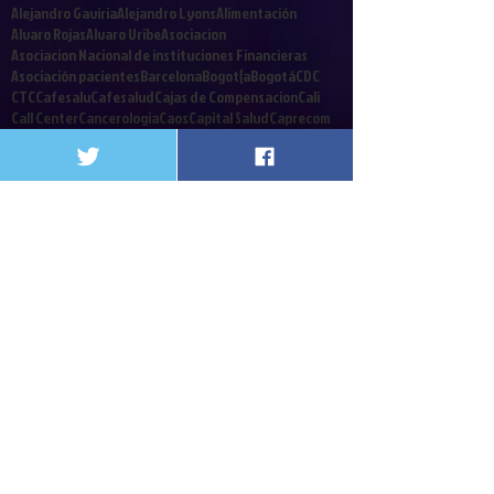
Alejandro Gaviria
Alejandro Lyons
Alimentación
Alvaro Rojas
Alvaro Uribe
Asociacion
Asociacion Nacional de instituciones Financieras
Asociación pacientes
Barcelona
Bogot{a
Bogotá
CDC
CTC
Cafesalu
Cafesalud
Cajas de Compensacion
Cali
Call Center
Cancerologia
Caos
Capital Salud
Caprecom
CardioInfantil
Carga emocional
Carlos Holmes Trujillo
Cirujanos
Clinicas y Hospitales
Coalicion
Colombia
Colrte
Comités Técnico Científicos
Congreso
Contrabando
Coomeva
Cordoba
Corte Constitucional
Crisis Financiera
Crisis de la salud
Cuba
Cucuta
Cultivador
Debate contribucion
Decreto 2748
Decretos
Defensoria del Pueblo
Denis Silva
Derecho a a Salud
Derecho a la Salud
Desinformacion
Dia Mundialdel agua
Diego Palacio
Discapacitados
EPS
Edwin Besaile
Ekai
Elmer Huerta
Emergencia social
Enfermos Renales
Epilepsia
Eps. Iss
FDA
Fonpres
Foro
Fosyga
Gloria Estela Diaz
Gobierno Nacional
Gobierno de Colombia
Guillermoalfonso jaramillo
Gustavo Campillo
HUV
Hospitales
Follow Us