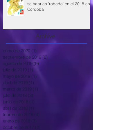
se habrían ‘robado’ en el 2018 en
Córdoba
Archive
enero de 2020
(1)
1 entrada
septiembre de 2019
(2)
2 entradas
agosto de 2019
(9)
9 entradas
julio de 2019
(1)
1 entrada
mayo de 2019
(1)
1 entrada
abril de 2019
(1)
1 entrada
marzo de 2019
(1)
1 entrada
julio de 2018
(3)
3 entradas
junio de 2018
(1)
1 entrada
abril de 2018
(1)
1 entrada
febrero de 2018
(4)
4 entradas
enero de 2018
(3)
3 entradas
octubre de 2017
(2)
2 entradas