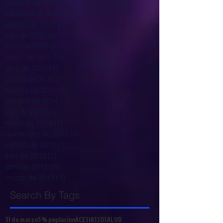
octubre de 2015
(5)
5 entradas
septiembre de 2015
(7)
7 entradas
agosto de 2015
(1)
1 entrada
julio de 2015
(4)
4 entradas
junio de 2015
(1)
1 entrada
mayo de 2015
(5)
5 entradas
abril de 2015
(2)
2 entradas
marzo de 2015
(1)
1 entrada
febrero de 2015
(4)
4 entradas
octubre de 2014
(1)
1 entrada
julio de 2014
(1)
1 entrada
mayo de 2014
(1)
1 entrada
noviembre de 2013
(4)
4 entradas
agosto de 2013
(1)
1 entrada
julio de 2013
(1)
1 entrada
abril de 2013
(2)
2 entradas
marzo de 2013
(1)
1 entrada
Search By Tags
31 de marzo
5% poplacion
ACESI
ASSOSALUD