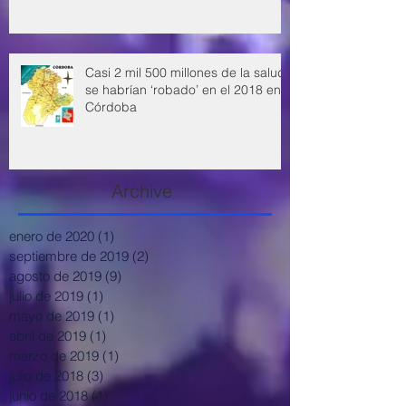
Casi 2 mil 500 millones de la salud
se habrían ‘robado’ en el 2018 en
Córdoba
Archive
enero de 2020
(1)
1 entrada
septiembre de 2019
(2)
2 entradas
agosto de 2019
(9)
9 entradas
julio de 2019
(1)
1 entrada
mayo de 2019
(1)
1 entrada
abril de 2019
(1)
1 entrada
marzo de 2019
(1)
1 entrada
julio de 2018
(3)
3 entradas
junio de 2018
(1)
1 entrada