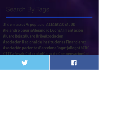
Search By Tags
31 de marzo
5% poplacion
ACESI
ASSOSALUD
Alejandro Gaviria
Alejandro Lyons
Alimentación
Alvaro Rojas
Alvaro Uribe
Asociacion
Asociacion Nacional de instituciones Financieras
Asociación pacientes
Barcelona
Bogot{a
Bogotá
CDC
CTC
Cafesalu
Cafesalud
Cajas de Compensacion
Cali
Call Center
Cancerologia
Caos
Capital Salud
Caprecom
CardioInfantil
Carga emocional
Carlos Holmes Trujillo
Cirujanos
Clinicas y Hospitales
Coalicion
Colombia
Colrte
Comités Técnico Científicos
Congreso
Contrabando
Coomeva
Cordoba
Corte Constitucional
Crisis Financiera
Crisis de la salud
Cuba
Cucuta
Cultivador
Debate contribucion
Decreto 2748
Decretos
Defensoria del Pueblo
Denis Silva
Derecho a a Salud
Derecho a la Salud
Desinformacion
Dia Mundialdel agua
Diego Palacio
Discapacitados
EPS
Edwin Besaile
Ekai
Elmer Huerta
Emergencia social
Enfermos Renales
Epilepsia
Eps. Iss
FDA
Fonpres
Foro
Fosyga
Gloria Estela Diaz
Gobierno Nacional
Gobierno de Colombia
Guillermoalfonso jaramillo