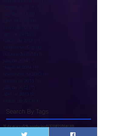
septiembre de 2015
(7)
7 entradas
agosto de 2015
(1)
1 entrada
julio de 2015
(4)
4 entradas
junio de 2015
(1)
1 entrada
mayo de 2015
(5)
5 entradas
abril de 2015
(2)
2 entradas
marzo de 2015
(1)
1 entrada
febrero de 2015
(4)
4 entradas
octubre de 2014
(1)
1 entrada
julio de 2014
(1)
1 entrada
mayo de 2014
(1)
1 entrada
noviembre de 2013
(4)
4 entradas
agosto de 2013
(1)
1 entrada
julio de 2013
(1)
1 entrada
abril de 2013
(2)
2 entradas
marzo de 2013
(1)
1 entrada
Search By Tags
31 de marzo
5% poplacion
ACESI
ASSOSALUD
Alejandro Gaviria
Alejandro Lyons
Alimentación