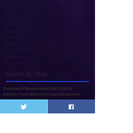
marzo de 2015
(1)
1 entrada
febrero de 2015
(4)
4 entradas
octubre de 2014
(1)
1 entrada
julio de 2014
(1)
1 entrada
mayo de 2014
(1)
1 entrada
noviembre de 2013
(4)
4 entradas
agosto de 2013
(1)
1 entrada
julio de 2013
(1)
1 entrada
abril de 2013
(2)
2 entradas
marzo de 2013
(1)
1 entrada
Search By Tags
31 de marzo
5% poplacion
ACESI
ASSOSALUD
Alejandro Gaviria
Alejandro Lyons
Alimentación
Alvaro Rojas
Alvaro Uribe
Asociacion
Asociacion Nacional de instituciones Financieras
Asociación pacientes
Barcelona
Bogot{a
Bogotá
CDC
CTC
Cafesalu
Cafesalud
Cajas de Compensacion
Cali
Call Center
Cancerologia
Caos
Capital Salud
Caprecom
CardioInfantil
Carga emocional
Carlos Holmes Trujillo