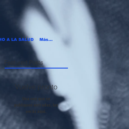
HO A LA SALUD
Más...
Featured Posts
Vuelve pronto
Una vez que se
publiquen entradas, las
verás aquí.