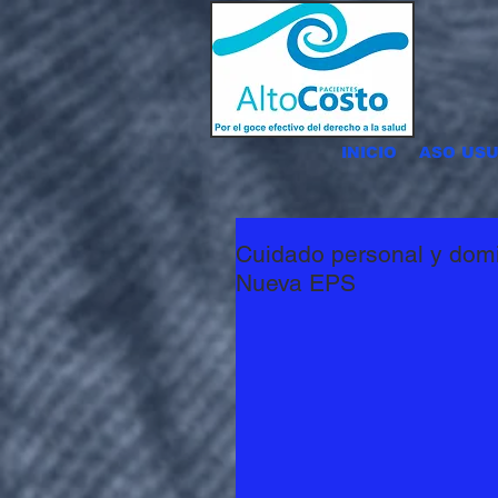
INICIO
ASO USU
Cuidado personal y domic
Nueva EPS