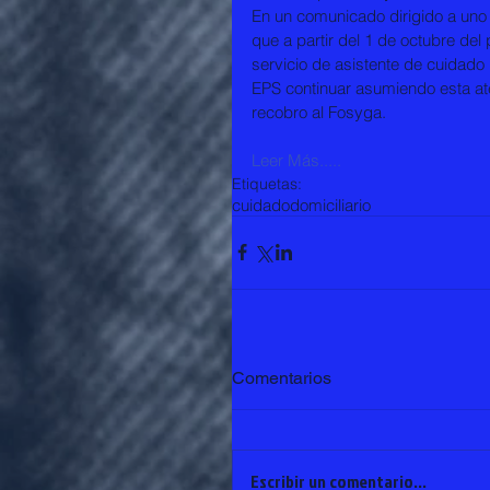
En un comunicado dirigido a uno d
que a partir del 1 de octubre de
servicio de asistente de cuidado 
EPS continuar asumiendo esta aten
recobro al Fosyga.
Leer Más.....
Etiquetas:
cuidado
domiciliario
Comentarios
Escribir un comentario...