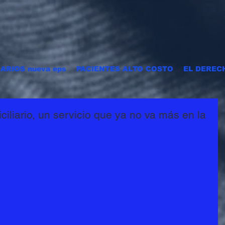
ARIOS nueva eps
PACIENTES ALTO COSTO
EL DEREC
iliario, un servicio que ya no va más en la