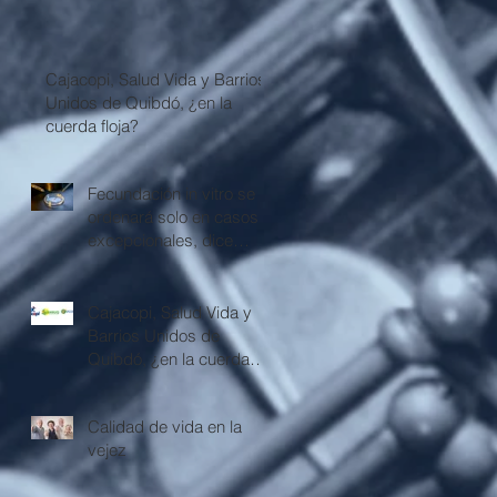
Cajacopi, Salud Vida y Barrios
Unidos de Quibdó, ¿en la
cuerda floja?
Fecundación in vitro se
ordenará solo en casos
excepcionales, dice
Corte Constitucional
Cajacopi, Salud Vida y
Barrios Unidos de
Quibdó, ¿en la cuerda
floja?
Calidad de vida en la
vejez