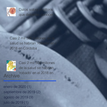
Datos sobre el clítoris
que deberías conocer
Casi 2 mil 500 millones de la
salud se habrían ‘robado’ en el
2018 en Córdoba
Casi 2 mil 500 millones
de la salud se habrían
‘robado’ en el 2018 en
Archive
Córdoba
enero de 2020
(1)
1 entrada
septiembre de 2019
(2)
2 entradas
agosto de 2019
(9)
9 entradas
julio de 2019
(1)
1 entrada