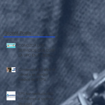
Recent Posts
CONOZCA LOS
SERVICIOS QUE CUBRE
LA UPC EN EL 2020 –
RESOLUCIÓN 3512 DE
2019
Condenan a 5,5 años de
cárcel a ex director
médico de la EPS
Cajacopi
EPS han restituido 650
mil millones al sistema
de salud