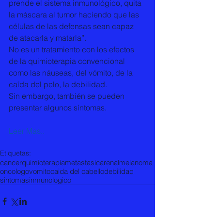
prende el sistema inmunológico, quita 
la máscara al tumor haciendo que las 
células de las defensas sean capaz 
de atacarla y matarla”.
No es un tratamiento con los efectos 
de la quimioterapia convencional 
como las náuseas, del vómito, de la 
caída del pelo, la debilidad.
Sin embargo, también se pueden 
presentar algunos síntomas.
Leer Mas..
Etiquetas:
cancer
quimioterapia
metastasica
renal
melanoma
oncologo
vomito
caida del cabello
debilidad
sintomas
inmunologico