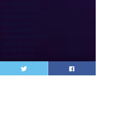
marzo de 2015
(1)
1 entrada
febrero de 2015
(4)
4 entradas
octubre de 2014
(1)
1 entrada
julio de 2014
(1)
1 entrada
mayo de 2014
(1)
1 entrada
noviembre de 2013
(4)
4 entradas
agosto de 2013
(1)
1 entrada
julio de 2013
(1)
1 entrada
abril de 2013
(2)
2 entradas
marzo de 2013
(1)
1 entrada
Search By Tags
31 de marzo
5% poplacion
ACESI
ASSOSALUD
Alejandro Gaviria
Alejandro Lyons
Alimentación
Alvaro Rojas
Alvaro Uribe
Asociacion
Asociacion Nacional de instituciones Financieras
Asociación pacientes
Barcelona
Bogot{a
Bogotá
CDC
CTC
Cafesalu
Cafesalud
Cajas de Compensacion
Cali
Call Center
Cancerologia
Caos
Capital Salud
Caprecom
CardioInfantil
Carga emocional
Carlos Holmes Trujillo
Cirujanos
Clinicas y Hospitales
Coalicion
Colombia