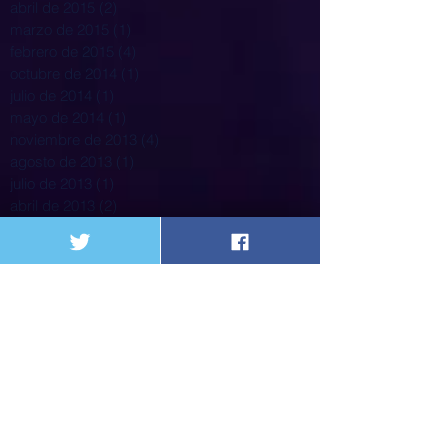
abril de 2015
(2)
2 entradas
marzo de 2015
(1)
1 entrada
febrero de 2015
(4)
4 entradas
octubre de 2014
(1)
1 entrada
julio de 2014
(1)
1 entrada
mayo de 2014
(1)
1 entrada
noviembre de 2013
(4)
4 entradas
agosto de 2013
(1)
1 entrada
julio de 2013
(1)
1 entrada
abril de 2013
(2)
2 entradas
marzo de 2013
(1)
1 entrada
Search By Tags
31 de marzo
5% poplacion
ACESI
ASSOSALUD
Alejandro Gaviria
Alejandro Lyons
Alimentación
Alvaro Rojas
Alvaro Uribe
Asociacion
Asociacion Nacional de instituciones Financieras
Asociación pacientes
Barcelona
Bogot{a
Bogotá
CDC
CTC
Cafesalu
Cafesalud
Cajas de Compensacion
Cali
Call Center
Cancerologia
Caos
Capital Salud
Caprecom
CardioInfantil
Carga emocional
Carlos Holmes Trujillo