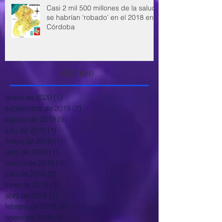
Casi 2 mil 500 millones de la salud
se habrían ‘robado’ en el 2018 en
Córdoba
Archive
enero de 2020
(1)
1 entrada
septiembre de 2019
(2)
2 entradas
agosto de 2019
(9)
9 entradas
julio de 2019
(1)
1 entrada
mayo de 2019
(1)
1 entrada
abril de 2019
(1)
1 entrada
marzo de 2019
(1)
1 entrada
julio de 2018
(3)
3 entradas
junio de 2018
(1)
1 entrada
abril de 2018
(1)
1 entrada
febrero de 2018
(4)
4 entradas
enero de 2018
(3)
3 entradas