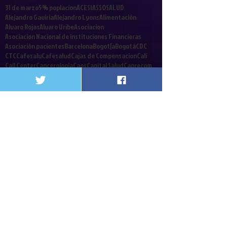
31 de marzo
5% poplacion
ACESI
ASSOSALUD
Alejandro Gaviria
Alejandro Lyons
Alimentación
Alvaro Rojas
Alvaro Uribe
Asociacion
Asociacion Nacional de instituciones Financieras
Asociación pacientes
Barcelona
Bogot{a
Bogotá
CDC
CTC
Cafesalu
Cafesalud
Cajas de Compensacion
Cali
Call Center
Cancerologia
Caos
Capital Salud
Caprecom
CardioInfantil
Carga emocional
Carlos Holmes Trujillo
Cirujanos
Clinicas y Hospitales
Coalicion
Colombia
Colrte
Comités Técnico Científicos
Congreso
Contrabando
Coomeva
Cordoba
Corte Constitucional
Crisis Financiera
Crisis de la salud
Cuba
Cucuta
Cultivador
Debate contribucion
Decreto 2748
Decretos
Defensoria del Pueblo
Denis Silva
Derecho a a Salud
Derecho a la Salud
Desinformacion
Dia Mundialdel agua
Diego Palacio
Discapacitados
EPS
Edwin Besaile
Ekai
Elmer Huerta
Emergencia social
Enfermos Renales
Epilepsia
Eps. Iss
FDA
Fonpres
Foro
Fosyga
Gloria Estela Diaz
Gobierno Nacional
Gobierno de Colombia
Guillermoalfonso jaramillo
Gustavo Campillo
HUV
Hospitales
Follow Us