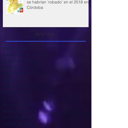
se habrían ‘robado’ en el 2018 en
Córdoba
Archive
enero de 2020
(1)
1 entrada
septiembre de 2019
(2)
2 entradas
agosto de 2019
(9)
9 entradas
julio de 2019
(1)
1 entrada
mayo de 2019
(1)
1 entrada
abril de 2019
(1)
1 entrada
marzo de 2019
(1)
1 entrada
julio de 2018
(3)
3 entradas
junio de 2018
(1)
1 entrada
abril de 2018
(1)
1 entrada
febrero de 2018
(4)
4 entradas
enero de 2018
(3)
3 entradas
octubre de 2017
(2)
2 entradas