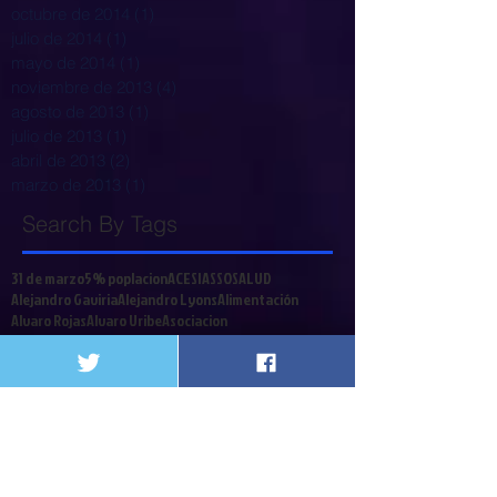
octubre de 2014
(1)
1 entrada
julio de 2014
(1)
1 entrada
mayo de 2014
(1)
1 entrada
noviembre de 2013
(4)
4 entradas
agosto de 2013
(1)
1 entrada
julio de 2013
(1)
1 entrada
abril de 2013
(2)
2 entradas
marzo de 2013
(1)
1 entrada
Search By Tags
31 de marzo
5% poplacion
ACESI
ASSOSALUD
Alejandro Gaviria
Alejandro Lyons
Alimentación
Alvaro Rojas
Alvaro Uribe
Asociacion
Asociacion Nacional de instituciones Financieras
Asociación pacientes
Barcelona
Bogot{a
Bogotá
CDC
CTC
Cafesalu
Cafesalud
Cajas de Compensacion
Cali
Call Center
Cancerologia
Caos
Capital Salud
Caprecom
CardioInfantil
Carga emocional
Carlos Holmes Trujillo
Cirujanos
Clinicas y Hospitales
Coalicion
Colombia
Colrte
Comités Técnico Científicos
Congreso
Contrabando
Coomeva
Cordoba
Corte Constitucional