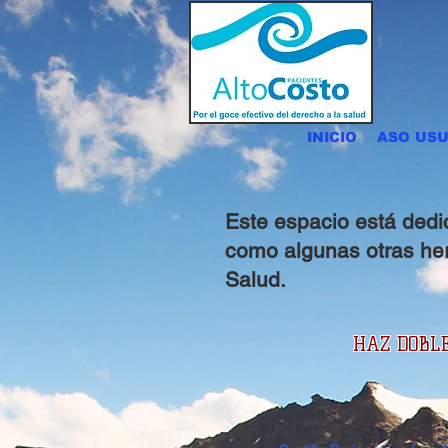
INICIO
ASO USU
Este espacio está dedi
como algunas otras her
Salud.
HAZ DOBL