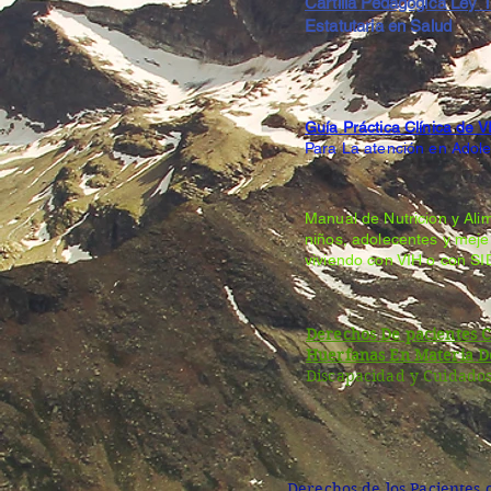
Cartilla Pedagógica Ley 
Estatutaria en Salud
Guía Práctica Clínica de V
Para La atención en Adole
Manual de Nutricion y Ali
niños, adolecentes y meje
viviendo con VIH o con S
Derechos De pacientes 
Huerfanas En Materia D
Discapacidad y Cuidados
Derechos de los Pacientes 