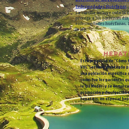
Enfermedades
Huérfanas
La cartilla incluye toda l
protege a los pacientes di
enfermedades huérfanas, l
la ley.
HEPATI
Este proyecto de “Cómo t
VHC”, estuvo planteado p
una población específica 
como fue los pacientes qu
la Ips Mederi y se enmarca
promoción y divulgación s
hepatitis, en especial hep
i