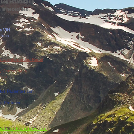
 Ley Estatutaria
 la necesidad.
de VIH
trica.
e la enfermedad Renal
 Control de la
nica
los Pacientes con
e Protegen.
ión
en Pacientes con