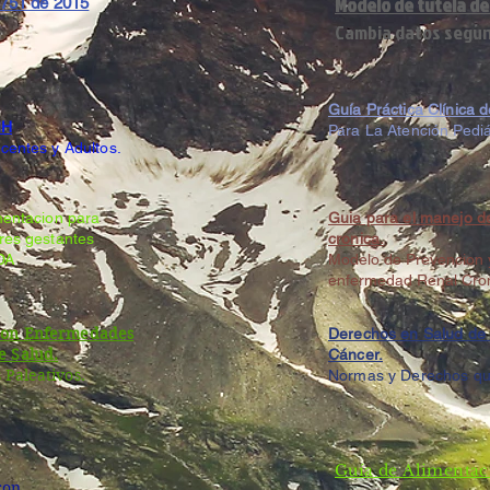
Modelo de tutela de
1751 de 2015
Cambia datos segun
Guía Práctica Clínica 
IH
Para La Atención Pediá
centes y Adultos.
mentacion para
Guia para el manejo d
res gestantes
cronica.
IDA
Modelo de Prevencion y
enfermedad Renal Cro
Con Enfermedades
Derechos en Salud de 
e Salud.
Cáncer.
 Paleativos.
Normas y Derechos qu
Guía
de
Alimentac
con