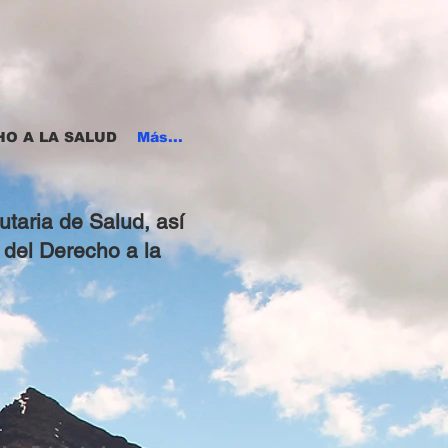
HO A LA SALUD
Más...
taria de Salud, así
 del Derecho a la