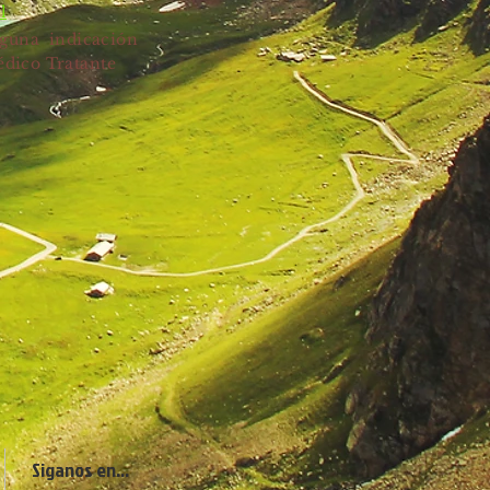
l
lguna indicación
édico Tratante
Siganos en...