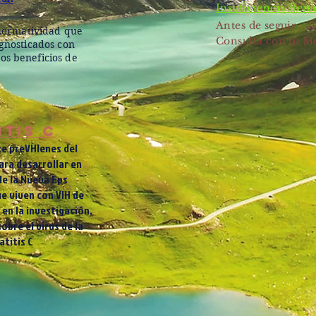
Insuficiencia Rena
Antes de seguir a
a normatividad que
Consulta con tu M
agnosticados con
os beneficios de
TIS C
e preVHIenes del
ara desarrollar en
de la Nueva Eps
e viven con VIH de
 en la investigación,
obre el virus de la
atitis C