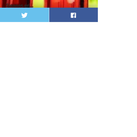
Siganos en...
Pacientes Alto Costo
@programaiss
@pacientesaltocosto832
Dirección Postal
Diagonal 5D Bis No 47 - 20
Apto. 402 - Bogotá, D. C.