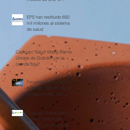
Cajacopi
EPS han restituido 650
mil millones al sistema
de salud
Cajacopi, Salud Vida y Barrios
Unidos de Quibdó, ¿en la
cuerda floja?
Fecundación in vitro se
ordenará solo en casos
excepcionales, dice
Corte Constitucional
Cajacopi, Salud Vida y
Barrios Unidos de
Quibdó, ¿en la cuerda