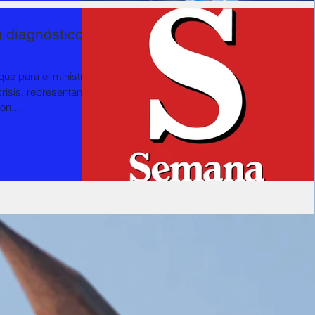
 diagnóstico
que para el ministro
crisis, representantes
on...