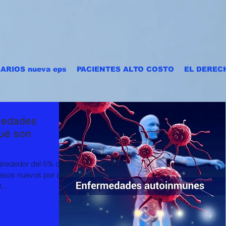
ARIOS nueva eps
PACIENTES ALTO COSTO
EL DEREC
medades
ué son
lrededor del 5% de
casos nuevos por año
...