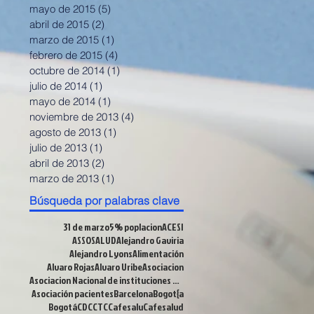
mayo de 2015
(5)
5 entradas
abril de 2015
(2)
2 entradas
marzo de 2015
(1)
1 entrada
febrero de 2015
(4)
4 entradas
octubre de 2014
(1)
1 entrada
julio de 2014
(1)
1 entrada
mayo de 2014
(1)
1 entrada
noviembre de 2013
(4)
4 entradas
agosto de 2013
(1)
1 entrada
julio de 2013
(1)
1 entrada
abril de 2013
(2)
2 entradas
marzo de 2013
(1)
1 entrada
Búsqueda por palabras clave
31 de marzo
5% poplacion
ACESI
ASSOSALUD
Alejandro Gaviria
Alejandro Lyons
Alimentación
Alvaro Rojas
Alvaro Uribe
Asociacion
Asociacion Nacional de instituciones Financieras
Asociación pacientes
Barcelona
Bogot{a
Bogotá
CDC
CTC
Cafesalu
Cafesalud