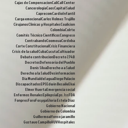
Cajas de Compensacion
Cali
Call Center
Cancerologia
Caos
Capital Salud
Caprecom
CardioInfantil
Carga emocional
Carlos Holmes Trujillo
Cirujanos
Clinicas y Hospitales
Coalicion
Colombia
Colrte
Comités Técnico Científicos
Congreso
Contrabando
Coomeva
Cordoba
Corte Constitucional
Crisis Financiera
Crisis de la salud
Cuba
Cucuta
Cultivador
Debate contribucion
Decreto 2748
Decretos
Defensoria del Pueblo
Denis Silva
Derecho a a Salud
Derecho a la Salud
Desinformacion
Dia Mundialdel agua
Diego Palacio
Discapacitados
EPS
Edwin Besaile
Ekai
Elmer Huerta
Emergencia social
Enfermos Renales
Epilepsia
Eps. Iss
FDA
Fonpres
Foro
Fosyga
Gloria Estela Diaz
Gobierno Nacional
Gobierno de Colombia
Guillermoalfonso jaramillo
Gustavo Campillo
HUV
Hospitales