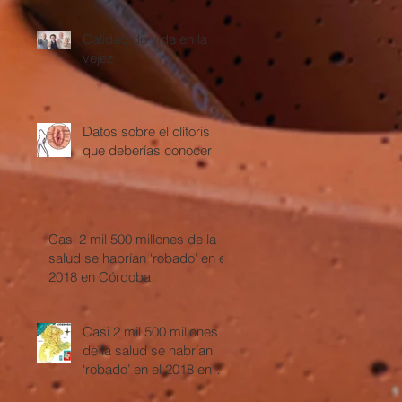
floja?
Calidad de vida en la
vejez
Datos sobre el clítoris
que deberías conocer
Casi 2 mil 500 millones de la
salud se habrían ‘robado’ en el
2018 en Córdoba
Casi 2 mil 500 millones
de la salud se habrían
‘robado’ en el 2018 en
Córdoba