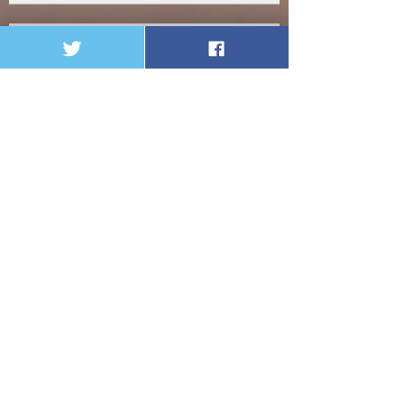
Casi 2 mil 500 millones de la salud
se habrían ‘robado’ en el 2018 en
Córdoba
enero de 2020
(1)
1 entrada
septiembre de 2019
(2)
2 entradas
agosto de 2019
(9)
9 entradas
julio de 2019
(1)
1 entrada
mayo de 2019
(1)
1 entrada
abril de 2019
(1)
1 entrada
marzo de 2019
(1)
1 entrada
julio de 2018
(3)
3 entradas
junio de 2018
(1)
1 entrada
abril de 2018
(1)
1 entrada