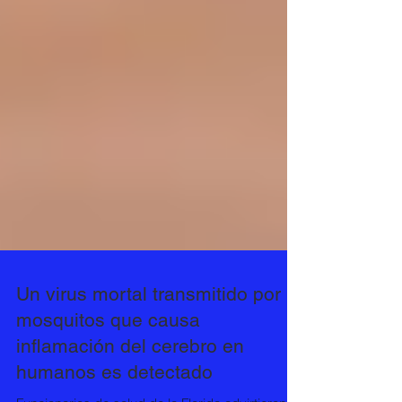
Un virus mortal transmitido por
mosquitos que causa
inflamación del cerebro en