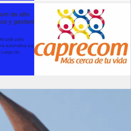
om de alto
tos y gestantes
del país para
rma automática a partir
 Luego de...