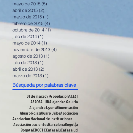
mayo de 2015
(5)
5 entradas
abril de 2015
(2)
2 entradas
marzo de 2015
(1)
1 entrada
febrero de 2015
(4)
4 entradas
octubre de 2014
(1)
1 entrada
julio de 2014
(1)
1 entrada
mayo de 2014
(1)
1 entrada
noviembre de 2013
(4)
4 entradas
agosto de 2013
(1)
1 entrada
julio de 2013
(1)
1 entrada
abril de 2013
(2)
2 entradas
marzo de 2013
(1)
1 entrada
Búsqueda por palabras clave
31 de marzo
5% poplacion
ACESI
ASSOSALUD
Alejandro Gaviria
Alejandro Lyons
Alimentación
Alvaro Rojas
Alvaro Uribe
Asociacion
Asociacion Nacional de instituciones Financieras
Asociación pacientes
Barcelona
Bogot{a
Bogotá
CDC
CTC
Cafesalu
Cafesalud