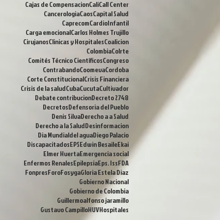
Cajas de Compensacion
Cali
Call Center
Cancerologia
Caos
Capital Salud
Caprecom
CardioInfantil
Carga emocional
Carlos Holmes Trujillo
Cirujanos
Clinicas y Hospitales
Coalicion
Colombia
Colrte
Comités Técnico Científicos
Congreso
Contrabando
Coomeva
Cordoba
Corte Constitucional
Crisis Financiera
Crisis de la salud
Cuba
Cucuta
Cultivador
Debate contribucion
Decreto 2748
Decretos
Defensoria del Pueblo
Denis Silva
Derecho a a Salud
Derecho a la Salud
Desinformacion
Dia Mundialdel agua
Diego Palacio
Discapacitados
EPS
Edwin Besaile
Ekai
Elmer Huerta
Emergencia social
Enfermos Renales
Epilepsia
Eps. Iss
FDA
Fonpres
Foro
Fosyga
Gloria Estela Diaz
Gobierno Nacional
Gobierno de Colombia
Guillermoalfonso jaramillo
Gustavo Campillo
HUV
Hospitales