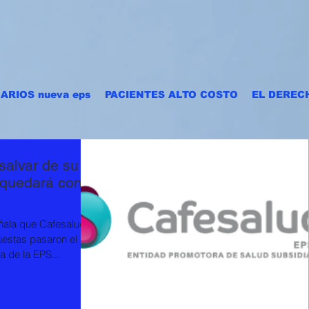
ARIOS nueva eps
PACIENTES ALTO COSTO
EL DEREC
salvar de su
 quedará con
eñala que Cafesalud
uestas pasaron el
 de la EPS...