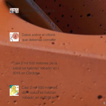
floja?
Calidad de vida en la
vejez
Datos sobre el clítoris
que deberías conocer
Casi 2 mil 500 millones de la
salud se habrían ‘robado’ en el
2018 en Córdoba
Casi 2 mil 500 millones
de la salud se habrían
‘robado’ en el 2018 en
Córdoba