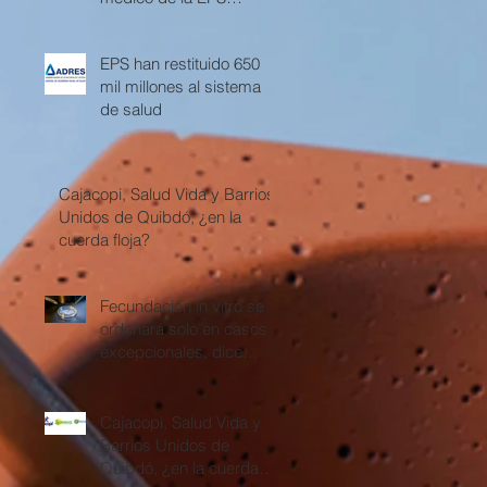
Cajacopi
EPS han restituido 650
mil millones al sistema
de salud
Cajacopi, Salud Vida y Barrios
Unidos de Quibdó, ¿en la
cuerda floja?
Fecundación in vitro se
ordenará solo en casos
excepcionales, dice
Corte Constitucional
Cajacopi, Salud Vida y
Barrios Unidos de
Quibdó, ¿en la cuerda