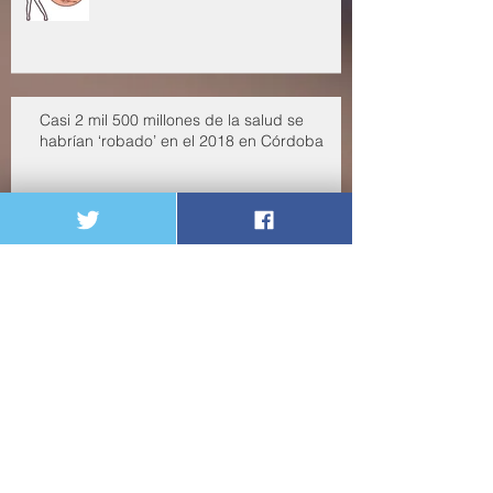
Datos sobre el clítoris que deberías
conocer
Casi 2 mil 500 millones de la salud se
habrían ‘robado’ en el 2018 en Córdoba
Casi 2 mil 500 millones de la salud
se habrían ‘robado’ en el 2018 en
Córdoba
enero de 2020
(1)
1 entrada
septiembre de 2019
(2)
2 entradas