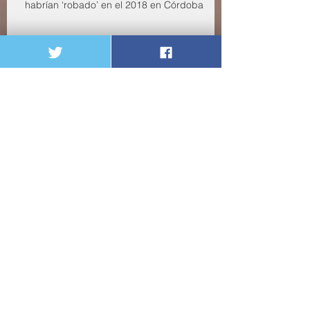
Casi 2 mil 500 millones de la salud se
habrían ‘robado’ en el 2018 en Córdoba
Casi 2 mil 500 millones de la salud
se habrían ‘robado’ en el 2018 en
Córdoba
enero de 2020
(1)
1 entrada
septiembre de 2019
(2)
2 entradas
agosto de 2019
(9)
9 entradas
julio de 2019
(1)
1 entrada
mayo de 2019
(1)
1 entrada
abril de 2019
(1)
1 entrada
marzo de 2019
(1)
1 entrada
julio de 2018
(3)
3 entradas