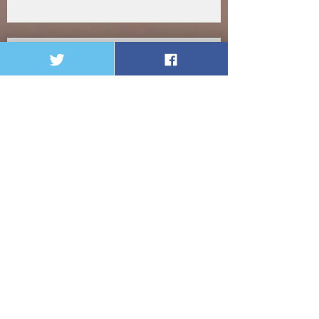
habrían ‘robado’ en el 2018 en Córdoba
Casi 2 mil 500 millones de la salud
se habrían ‘robado’ en el 2018 en
Córdoba
enero de 2020
(1)
1 entrada
septiembre de 2019
(2)
2 entradas
agosto de 2019
(9)
9 entradas
julio de 2019
(1)
1 entrada
mayo de 2019
(1)
1 entrada
abril de 2019
(1)
1 entrada
marzo de 2019
(1)
1 entrada
julio de 2018
(3)
3 entradas
junio de 2018
(1)
1 entrada