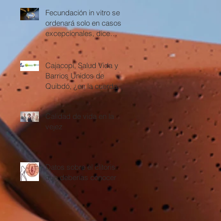
Fecundación in vitro se
ordenará solo en casos
excepcionales, dice
Corte Constitucional
Cajacopi, Salud Vida y
Barrios Unidos de
Quibdó, ¿en la cuerda
floja?
Calidad de vida en la
vejez
Datos sobre el clítoris
que deberías conocer