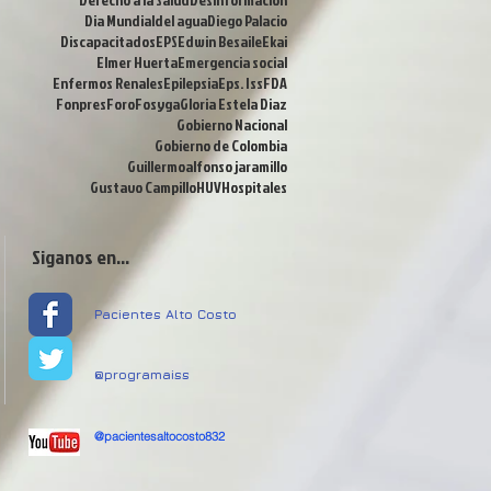
Dia Mundialdel agua
Diego Palacio
Discapacitados
EPS
Edwin Besaile
Ekai
Elmer Huerta
Emergencia social
Enfermos Renales
Epilepsia
Eps. Iss
FDA
Fonpres
Foro
Fosyga
Gloria Estela Diaz
Gobierno Nacional
Gobierno de Colombia
Guillermoalfonso jaramillo
Gustavo Campillo
HUV
Hospitales
Siganos en...
Pacientes Alto Costo
@programaiss
@pacientesaltocosto832