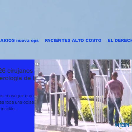
ARIOS nueva eps
PACIENTES ALTO COSTO
EL DEREC
6 cirujanos
erología de las
s conseguir una cita
ea toda una odisea.
nsólito...