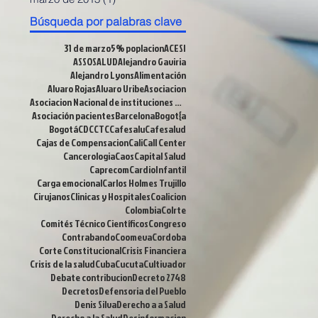
Búsqueda por palabras clave
31 de marzo
5% poplacion
ACESI
ASSOSALUD
Alejandro Gaviria
Alejandro Lyons
Alimentación
Alvaro Rojas
Alvaro Uribe
Asociacion
Asociacion Nacional de instituciones Financieras
Asociación pacientes
Barcelona
Bogot{a
Bogotá
CDC
CTC
Cafesalu
Cafesalud
Cajas de Compensacion
Cali
Call Center
Cancerologia
Caos
Capital Salud
Caprecom
CardioInfantil
Carga emocional
Carlos Holmes Trujillo
Cirujanos
Clinicas y Hospitales
Coalicion
Colombia
Colrte
Comités Técnico Científicos
Congreso
Contrabando
Coomeva
Cordoba
Corte Constitucional
Crisis Financiera
Crisis de la salud
Cuba
Cucuta
Cultivador
Debate contribucion
Decreto 2748
Decretos
Defensoria del Pueblo
Denis Silva
Derecho a a Salud
Derecho a la Salud
Desinformacion