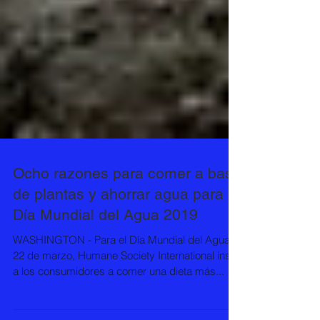
Ocho razones para comer a base
de plantas y ahorrar agua para el
Día Mundial del Agua 2019
WASHINGTON - Para el Día Mundial del Agua el
22 de marzo, Humane Society International insta
a los consumidores a comer una dieta más...