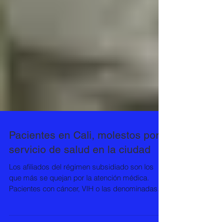
Pacientes en Cali, molestos por
servicio de salud en la ciudad
Los afiliados del régimen subsidiado son los
que más se quejan por la atención médica.
Pacientes con cáncer, VIH o las denominadas...