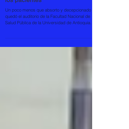
modelo fracasado y criminal con
los pacientes
Un poco menos que absorto y decepcionado
quedó el auditorio de la Facultad Nacional de
Salud Pública de la Universidad de Antioquia
el...