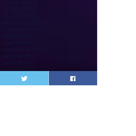
mayo de 2015
(5)
5 entradas
abril de 2015
(2)
2 entradas
marzo de 2015
(1)
1 entrada
febrero de 2015
(4)
4 entradas
octubre de 2014
(1)
1 entrada
julio de 2014
(1)
1 entrada
mayo de 2014
(1)
1 entrada
noviembre de 2013
(4)
4 entradas
agosto de 2013
(1)
1 entrada
julio de 2013
(1)
1 entrada
abril de 2013
(2)
2 entradas
marzo de 2013
(1)
1 entrada
Search By Tags
31 de marzo
5% poplacion
ACESI
ASSOSALUD
Alejandro Gaviria
Alejandro Lyons
Alimentación
Alvaro Rojas
Alvaro Uribe
Asociacion
Asociacion Nacional de instituciones Financieras
Asociación pacientes
Barcelona
Bogot{a
Bogotá
CDC
CTC
Cafesalu
Cafesalud
Cajas de Compensacion
Cali