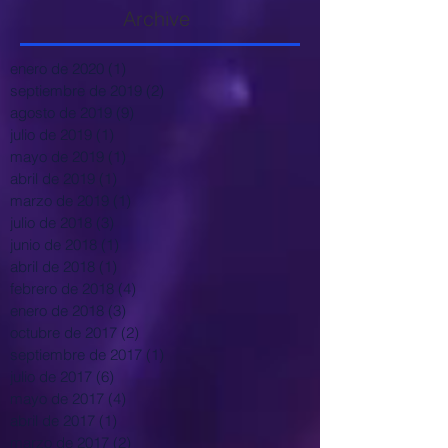
Archive
enero de 2020
(1)
1 entrada
septiembre de 2019
(2)
2 entradas
agosto de 2019
(9)
9 entradas
julio de 2019
(1)
1 entrada
mayo de 2019
(1)
1 entrada
abril de 2019
(1)
1 entrada
marzo de 2019
(1)
1 entrada
julio de 2018
(3)
3 entradas
junio de 2018
(1)
1 entrada
abril de 2018
(1)
1 entrada
febrero de 2018
(4)
4 entradas
enero de 2018
(3)
3 entradas
octubre de 2017
(2)
2 entradas
septiembre de 2017
(1)
1 entrada
julio de 2017
(6)
6 entradas
mayo de 2017
(4)
4 entradas
abril de 2017
(1)
1 entrada
marzo de 2017
(2)
2 entradas