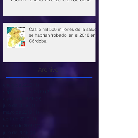
Casi 2 mil 500 millones de la salud
se habrían ‘robado’ en el 2018 en
Córdoba
Archive
enero de 2020
(1)
1 entrada
septiembre de 2019
(2)
2 entradas
agosto de 2019
(9)
9 entradas
julio de 2019
(1)
1 entrada
mayo de 2019
(1)
1 entrada
abril de 2019
(1)
1 entrada
marzo de 2019
(1)
1 entrada
julio de 2018
(3)
3 entradas