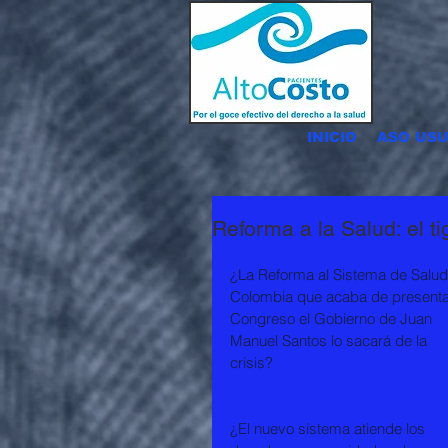
INICIO
ASO USU
Reforma a la Salud: el t
¿La Reforma al Sistema de Salud
Colombia que acaba de presentar
Congreso el Gobierno de Juan 
Manuel Santos lo sacará de la 
crisis? 
¿El nuevo sistema atiende los 