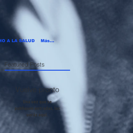
HO A LA SALUD
Más...
Featured Posts
Vuelve pronto
Una vez que se
publiquen entradas, las
verás aquí.