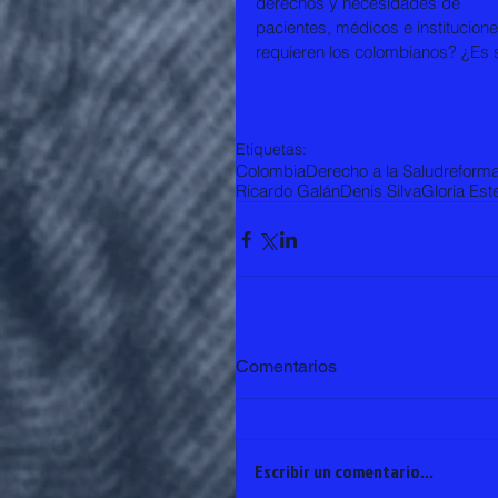
derechos y necesidades de 
pacientes, médicos e institucio
requieren los colombianos? ¿Es s
Etiquetas:
Colombia
Derecho a la Salud
reforma
Ricardo Galán
Denis Silva
Gloria Est
Comentarios
Escribir un comentario...