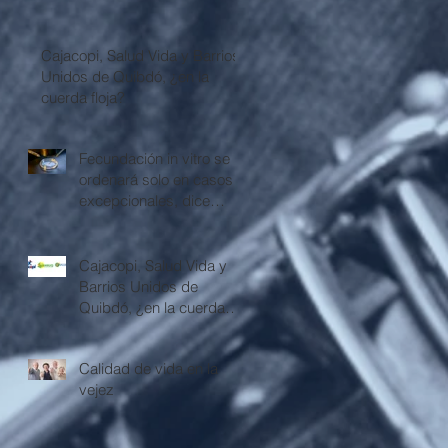
Cajacopi, Salud Vida y Barrios
Unidos de Quibdó, ¿en la
cuerda floja?
Fecundación in vitro se
ordenará solo en casos
excepcionales, dice
Corte Constitucional
Cajacopi, Salud Vida y
Barrios Unidos de
Quibdó, ¿en la cuerda
floja?
Calidad de vida en la
vejez