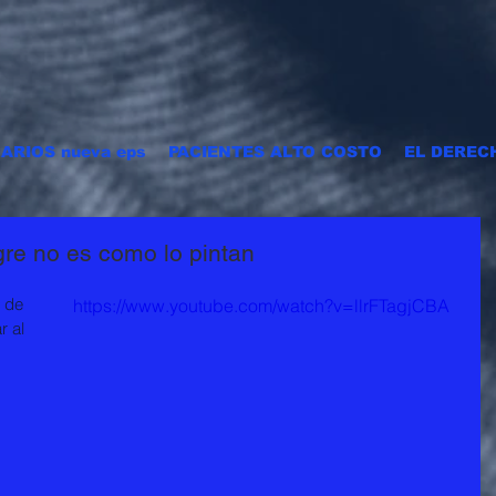
ARIOS nueva eps
PACIENTES ALTO COSTO
EL DEREC
igre no es como lo pintan
 de 
https://www.youtube.com/watch?v=llrFTagjCBA
 al 