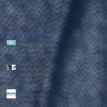
Recent Posts
CONOZCA LOS
SERVICIOS QUE CUBRE
LA UPC EN EL 2020 –
RESOLUCIÓN 3512 DE
2019
Condenan a 5,5 años de
cárcel a ex director
médico de la EPS
Cajacopi
EPS han restituido 650
mil millones al sistema
de salud