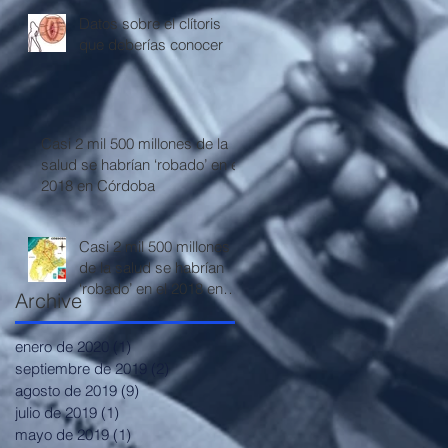
Datos sobre el clítoris
que deberías conocer
Casi 2 mil 500 millones de la
salud se habrían ‘robado’ en el
2018 en Córdoba
Casi 2 mil 500 millones
de la salud se habrían
‘robado’ en el 2018 en
Archive
Córdoba
enero de 2020
(1)
1 entrada
septiembre de 2019
(2)
2 entradas
agosto de 2019
(9)
9 entradas
julio de 2019
(1)
1 entrada
mayo de 2019
(1)
1 entrada