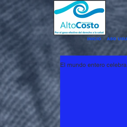
INICIO
ASO USU
El mundo entero celebra