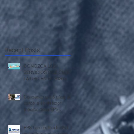
Recent Posts
CONOZCA LOS
SERVICIOS QUE CUBRE
LA UPC EN EL 2020 –
RESOLUCIÓN 3512 DE
2019
Condenan a 5,5 años de
cárcel a ex director
médico de la EPS
Cajacopi
EPS han restituido 650
mil millones al sistema