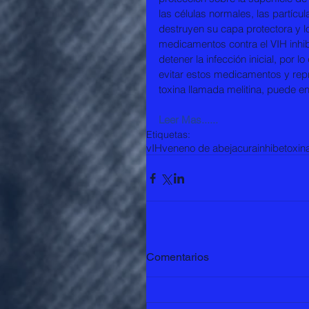
las células normales, las partíc
destruyen su capa protectora y lo
medicamentos contra el VIH inhib
detener la infección inicial, por
evitar estos medicamentos y repr
toxina llamada melitina, puede e
Leer Mas......
Etiquetas:
vIH
veneno de abeja
cura
inhibe
toxin
Comentarios