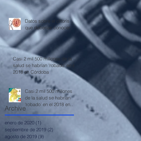
Datos sobre el clítoris
que deberías conocer
Casi 2 mil 500 millones de la
salud se habrían ‘robado’ en el
2018 en Córdoba
Casi 2 mil 500 millones
de la salud se habrían
‘robado’ en el 2018 en
Archive
Córdoba
enero de 2020
(1)
1 entrada
septiembre de 2019
(2)
2 entradas
agosto de 2019
(9)
9 entradas