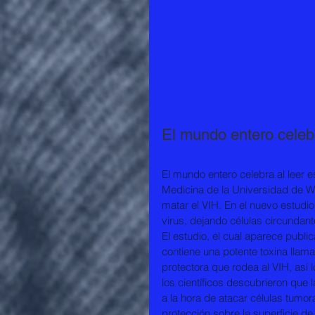
El mundo entero celeb
El mundo entero celebra al leer e
Medicina de la Universidad de 
matar el VIH. En el nuevo estudio
virus, dejando células circundant
El estudio, el cual aparece publi
contiene una potente toxina llam
protectora que rodea al VIH, así 
los científicos descubrieron que 
a la hora de atacar células tumora
protección sobre la superficie d