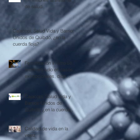
de salud
Cajacopi, Salud Vida y Barrios
Unidos de Quibdó, ¿en la
cuerda floja?
Fecundación in vitro se
ordenará solo en casos
excepcionales, dice
Corte Constitucional
Cajacopi, Salud Vida y
Barrios Unidos de
Quibdó, ¿en la cuerda
floja?
Calidad de vida en la
vejez