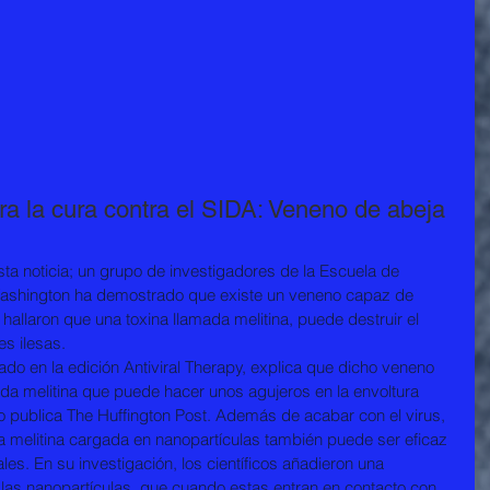
ra la cura contra el SIDA: Veneno de abeja
sta noticia; un grupo de investigadores de la Escuela de 
Washington ha demostrado que existe un veneno capaz de 
 hallaron que una toxina llamada melitina, puede destruir el 
es ilesas.
cado en la edición Antiviral Therapy, explica que dicho veneno 
ada melitina que puede hacer unos agujeros en la envoltura 
lo publica The Huffington Post. Además de acabar con el virus, 
la melitina cargada en nanopartículas también puede ser eficaz 
les. En su investigación, los científicos añadieron una 
e las nanopartículas, que cuando estas entran en contacto con 