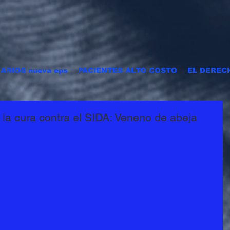
ARIOS nueva eps
PACIENTES ALTO COSTO
EL DEREC
 la cura contra el SIDA: Veneno de abeja