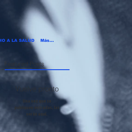
HO A LA SALUD
Más...
Featured Posts
Vuelve pronto
Una vez que se
publiquen entradas, las
verás aquí.