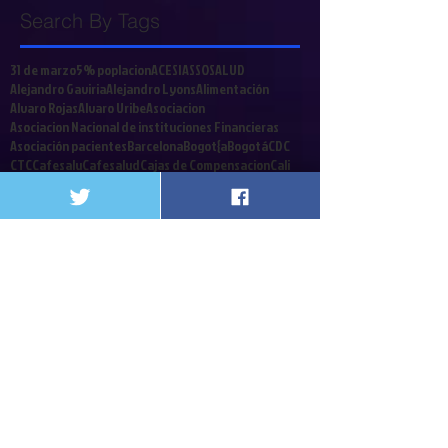
Search By Tags
31 de marzo
5% poplacion
ACESI
ASSOSALUD
Alejandro Gaviria
Alejandro Lyons
Alimentación
Alvaro Rojas
Alvaro Uribe
Asociacion
Asociacion Nacional de instituciones Financieras
Asociación pacientes
Barcelona
Bogot{a
Bogotá
CDC
CTC
Cafesalu
Cafesalud
Cajas de Compensacion
Cali
Call Center
Cancerologia
Caos
Capital Salud
Caprecom
CardioInfantil
Carga emocional
Carlos Holmes Trujillo
Cirujanos
Clinicas y Hospitales
Coalicion
Colombia
Colrte
Comités Técnico Científicos
Congreso
Contrabando
Coomeva
Cordoba
Corte Constitucional
Crisis Financiera
Crisis de la salud
Cuba
Cucuta
Cultivador
Debate contribucion
Decreto 2748
Decretos
Defensoria del Pueblo
Denis Silva
Derecho a a Salud
Derecho a la Salud
Desinformacion
Dia Mundialdel agua
Diego Palacio
Discapacitados
EPS
Edwin Besaile
Ekai
Elmer Huerta
Emergencia social
Enfermos Renales
Epilepsia
Eps. Iss
FDA
Fonpres
Foro
Fosyga
Gloria Estela Diaz
Gobierno Nacional
Gobierno de Colombia
Guillermoalfonso jaramillo