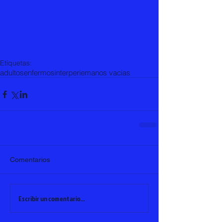
Etiquetas:
adultos
enfermos
interperie
manos vacias
Comentarios
Escribir un comentario...