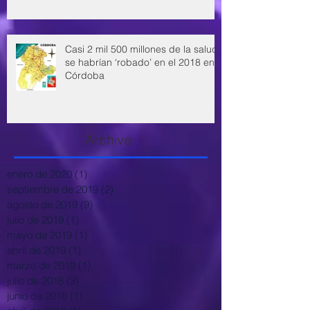
Casi 2 mil 500 millones de la salud
se habrían ‘robado’ en el 2018 en
Córdoba
Archive
enero de 2020
(1)
1 entrada
septiembre de 2019
(2)
2 entradas
agosto de 2019
(9)
9 entradas
julio de 2019
(1)
1 entrada
mayo de 2019
(1)
1 entrada
abril de 2019
(1)
1 entrada
marzo de 2019
(1)
1 entrada
julio de 2018
(3)
3 entradas
junio de 2018
(1)
1 entrada