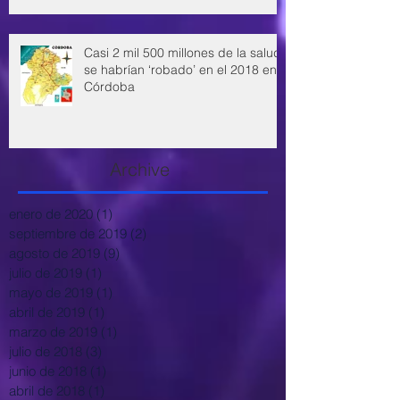
Casi 2 mil 500 millones de la salud
se habrían ‘robado’ en el 2018 en
Córdoba
Archive
enero de 2020
(1)
1 entrada
septiembre de 2019
(2)
2 entradas
agosto de 2019
(9)
9 entradas
julio de 2019
(1)
1 entrada
mayo de 2019
(1)
1 entrada
abril de 2019
(1)
1 entrada
marzo de 2019
(1)
1 entrada
julio de 2018
(3)
3 entradas
junio de 2018
(1)
1 entrada
abril de 2018
(1)
1 entrada