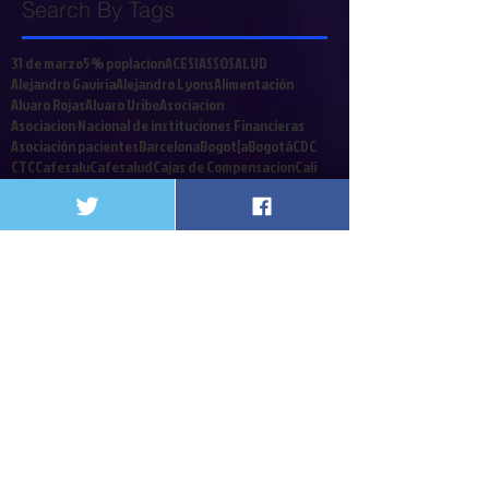
Search By Tags
31 de marzo
5% poplacion
ACESI
ASSOSALUD
Alejandro Gaviria
Alejandro Lyons
Alimentación
Alvaro Rojas
Alvaro Uribe
Asociacion
Asociacion Nacional de instituciones Financieras
Asociación pacientes
Barcelona
Bogot{a
Bogotá
CDC
CTC
Cafesalu
Cafesalud
Cajas de Compensacion
Cali
Call Center
Cancerologia
Caos
Capital Salud
Caprecom
CardioInfantil
Carga emocional
Carlos Holmes Trujillo
Cirujanos
Clinicas y Hospitales
Coalicion
Colombia
Colrte
Comités Técnico Científicos
Congreso
Contrabando
Coomeva
Cordoba
Corte Constitucional
Crisis Financiera
Crisis de la salud
Cuba
Cucuta
Cultivador
Debate contribucion
Decreto 2748
Decretos
Defensoria del Pueblo
Denis Silva
Derecho a a Salud
Derecho a la Salud
Desinformacion
Dia Mundialdel agua
Diego Palacio
Discapacitados
EPS
Edwin Besaile
Ekai
Elmer Huerta
Emergencia social
Enfermos Renales
Epilepsia
Eps. Iss
FDA
Fonpres
Foro
Fosyga
Gloria Estela Diaz
Gobierno Nacional
Gobierno de Colombia
Guillermoalfonso jaramillo
Gustavo Campillo
HUV
Hospitales