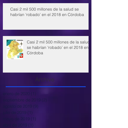
Casi 2 mil 500 millones de la salud se
habrían ‘robado’ en el 2018 en Córdoba
Casi 2 mil 500 millones de la salud
se habrían ‘robado’ en el 2018 en
Córdoba
Archive
enero de 2020
(1)
1 entrada
septiembre de 2019
(2)
2 entradas
agosto de 2019
(9)
9 entradas
julio de 2019
(1)
1 entrada
mayo de 2019
(1)
1 entrada
abril de 2019
(1)
1 entrada