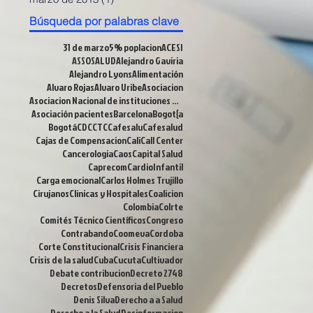
Búsqueda por palabras clave
31 de marzo
5% poplacion
ACESI
ASSOSALUD
Alejandro Gaviria
Alejandro Lyons
Alimentación
Alvaro Rojas
Alvaro Uribe
Asociacion
Asociacion Nacional de instituciones Financieras
Asociación pacientes
Barcelona
Bogot{a
Bogotá
CDC
CTC
Cafesalu
Cafesalud
Cajas de Compensacion
Cali
Call Center
Cancerologia
Caos
Capital Salud
Caprecom
CardioInfantil
Carga emocional
Carlos Holmes Trujillo
Cirujanos
Clinicas y Hospitales
Coalicion
Colombia
Colrte
Comités Técnico Científicos
Congreso
Contrabando
Coomeva
Cordoba
Corte Constitucional
Crisis Financiera
Crisis de la salud
Cuba
Cucuta
Cultivador
Debate contribucion
Decreto 2748
Decretos
Defensoria del Pueblo
Denis Silva
Derecho a a Salud
Derecho a la Salud
Desinformacion