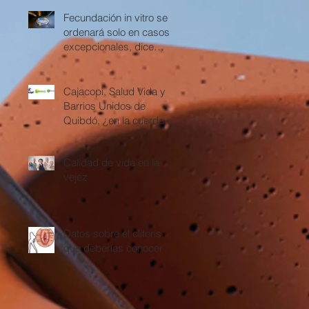
Fecundación in vitro se
ordenará solo en casos
excepcionales, dice
Corte Constitucional
Cajacopi, Salud Vida y
Barrios Unidos de
Quibdó, ¿en la cuerda
floja?
Calidad de vida en la
vejez
Datos sobre el clítoris
que deberías conocer