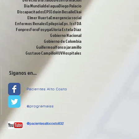
Dia Mundialdel agua
Diego Palacio
Discapacitados
EPS
Edwin Besaile
Ekai
Elmer Huerta
Emergencia social
Enfermos Renales
Epilepsia
Eps. Iss
FDA
Fonpres
Foro
Fosyga
Gloria Estela Diaz
Gobierno Nacional
Gobierno de Colombia
Guillermoalfonso jaramillo
Gustavo Campillo
HUV
Hospitales
Siganos en...
Pacientes Alto Costo
@programaiss
@pacientesaltocosto832