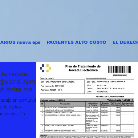
ARIOS nueva eps
PACIENTES ALTO COSTO
EL DEREC
la receta
jorar a corto
ón entre mé
trabajo en común se
nto de los
acientes. "La...