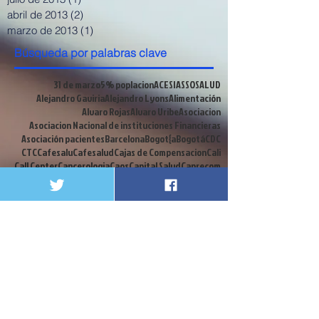
abril de 2013
(2)
2 entradas
marzo de 2013
(1)
1 entrada
Búsqueda por palabras clave
31 de marzo
5% poplacion
ACESI
ASSOSALUD
Alejandro Gaviria
Alejandro Lyons
Alimentación
Alvaro Rojas
Alvaro Uribe
Asociacion
Asociacion Nacional de instituciones Financieras
Asociación pacientes
Barcelona
Bogot{a
Bogotá
CDC
CTC
Cafesalu
Cafesalud
Cajas de Compensacion
Cali
Call Center
Cancerologia
Caos
Capital Salud
Caprecom
CardioInfantil
Carga emocional
Carlos Holmes Trujillo
Cirujanos
Clinicas y Hospitales
Coalicion
Colombia
Colrte
Comités Técnico Científicos
Congreso
Contrabando
Coomeva
Cordoba
Corte Constitucional
Crisis Financiera
Crisis de la salud
Cuba
Cucuta
Cultivador
Debate contribucion
Decreto 2748
Decretos
Defensoria del Pueblo
Denis Silva
Derecho a a Salud
Derecho a la Salud
Desinformacion
Dia Mundialdel agua
Diego Palacio
Discapacitados
EPS
Edwin Besaile
Ekai
Elmer Huerta
Emergencia social
Enfermos Renales
Epilepsia
Eps. Iss
FDA
Fonpres
Foro