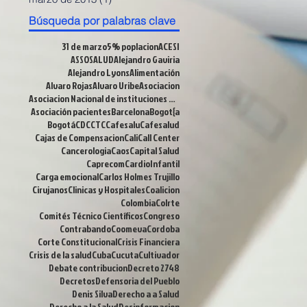
Búsqueda por palabras clave
31 de marzo
5% poplacion
ACESI
ASSOSALUD
Alejandro Gaviria
Alejandro Lyons
Alimentación
Alvaro Rojas
Alvaro Uribe
Asociacion
Asociacion Nacional de instituciones Financieras
Asociación pacientes
Barcelona
Bogot{a
Bogotá
CDC
CTC
Cafesalu
Cafesalud
Cajas de Compensacion
Cali
Call Center
Cancerologia
Caos
Capital Salud
Caprecom
CardioInfantil
Carga emocional
Carlos Holmes Trujillo
Cirujanos
Clinicas y Hospitales
Coalicion
Colombia
Colrte
Comités Técnico Científicos
Congreso
Contrabando
Coomeva
Cordoba
Corte Constitucional
Crisis Financiera
Crisis de la salud
Cuba
Cucuta
Cultivador
Debate contribucion
Decreto 2748
Decretos
Defensoria del Pueblo
Denis Silva
Derecho a a Salud
Derecho a la Salud
Desinformacion