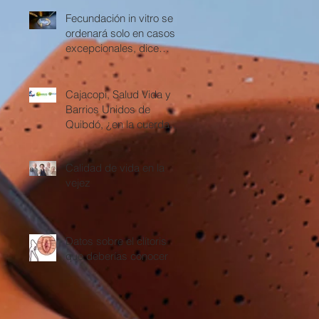
Fecundación in vitro se
ordenará solo en casos
excepcionales, dice
Corte Constitucional
Cajacopi, Salud Vida y
Barrios Unidos de
Quibdó, ¿en la cuerda
floja?
Calidad de vida en la
vejez
Datos sobre el clítoris
que deberías conocer