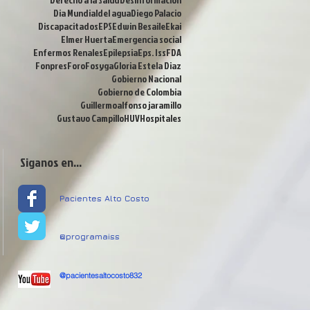
Dia Mundialdel agua
Diego Palacio
Discapacitados
EPS
Edwin Besaile
Ekai
Elmer Huerta
Emergencia social
Enfermos Renales
Epilepsia
Eps. Iss
FDA
Fonpres
Foro
Fosyga
Gloria Estela Diaz
Gobierno Nacional
Gobierno de Colombia
Guillermoalfonso jaramillo
Gustavo Campillo
HUV
Hospitales
Siganos en...
Pacientes Alto Costo
@programaiss
@pacientesaltocosto832