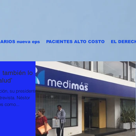
ARIOS nueva eps
PACIENTES ALTO COSTO
EL DEREC
 también lo
alud’
ión, su presidente
trevista. Néstor
s como...