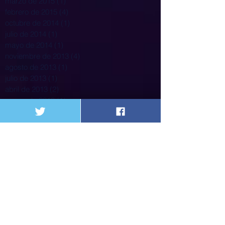
marzo de 2015
(1)
1 entrada
febrero de 2015
(4)
4 entradas
octubre de 2014
(1)
1 entrada
julio de 2014
(1)
1 entrada
mayo de 2014
(1)
1 entrada
noviembre de 2013
(4)
4 entradas
agosto de 2013
(1)
1 entrada
julio de 2013
(1)
1 entrada
abril de 2013
(2)
2 entradas
marzo de 2013
(1)
1 entrada
Search By Tags
31 de marzo
5% poplacion
ACESI
ASSOSALUD
Alejandro Gaviria
Alejandro Lyons
Alimentación
Alvaro Rojas
Alvaro Uribe
Asociacion
Asociacion Nacional de instituciones Financieras
Asociación pacientes
Barcelona
Bogot{a
Bogotá
CDC
CTC
Cafesalu
Cafesalud
Cajas de Compensacion
Cali
Call Center
Cancerologia
Caos
Capital Salud
Caprecom
CardioInfantil
Carga emocional
Carlos Holmes Trujillo
Cirujanos
Clinicas y Hospitales
Coalicion
Colombia