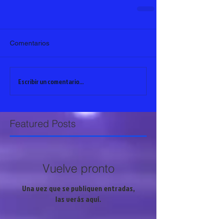
Comentarios
Escribir un comentario...
Featured Posts
Vuelve pronto
Una vez que se publiquen entradas,
las verás aquí.